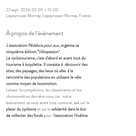
22 sept. 2024, 07:00 – 15:00
Lapeyrouse-Mornay, Lapeyrouse-Mornay, France
À propos de l'événement
L'association Pédalons pour eux
, organise sa 
cinquième édition "Vélopassion".
Le cyclotourisme, c'est d'abord et avant tout du 
tourisme à bicyclette. Il consiste à  découvrir des 
sites, des paysages, des lieux où aller à la 
rencontre des populations en utilisant le vélo 
comme moyen de locomotion.
Laissez  la compétition, les classements et les 
chronomètres derrière vous, car  notre 
événement se veut avant tout convivial, axé sur le 
plaisir du cyclisme
 et sur la 
solidarité dans le but 
de collecter des fonds
 pour  
l'association Noéline 
en choeur
 que nous soutenons cette année.
Téléchargez le programme : 
ici
Venez profitez de ce moment seul(e), entre 